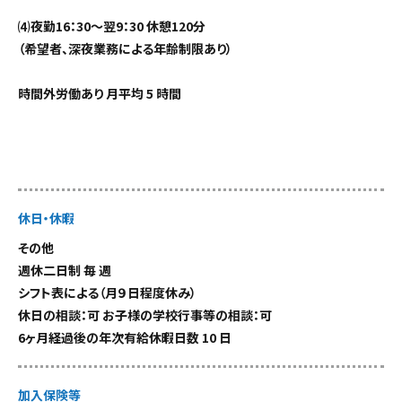
⑷夜勤16：30〜翌9：30 休憩120分
（希望者、深夜業務による年齢制限あり）
時間外労働あり 月平均 5 時間
休日・休暇
その他
週休二日制 毎 週
シフト表による（月９日程度休み）
休日の相談：可 お子様の学校行事等の相談：可
6ヶ月経過後の年次有給休暇日数 10 日
加入保険等